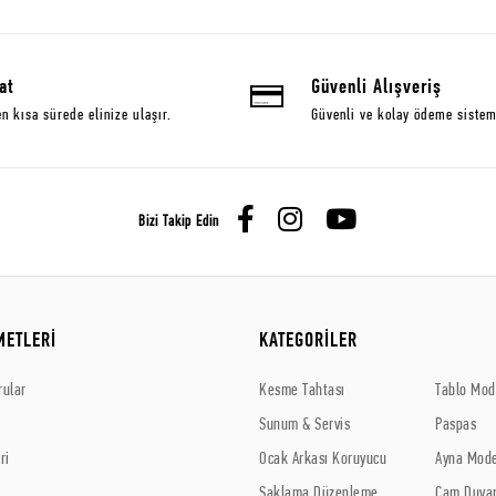
at
Güvenli Alışveriş
en kısa sürede elinize ulaşır.
Güvenli ve kolay ödeme sistem
Bizi Takip Edin
METLERİ
KATEGORİLER
rular
Kesme Tahtası
Tablo Mode
Sunum & Servis
Paspas
ri
Ocak Arkası Koruyucu
Ayna Mode
Saklama Düzenleme
Cam Duvar