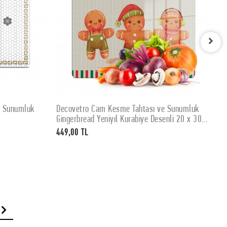
e Sunumluk
Decovetro Cam Kesme Tahtası ve Sunumluk
D
SEPETE EKLE
Gingerbread Yeniyıl Kurabiye Desenli 20 x 30
K
cm
449,00 TL
4