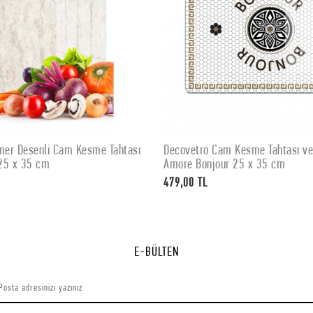
er Desenli Cam Kesme Tahtası
Decovetro Cam Kesme Tahtası v
SEPETE EKLE
SEPETE EKLE
25 x 35 cm
Amore Bonjour 25 x 35 cm
479,00 TL
E-BÜLTEN