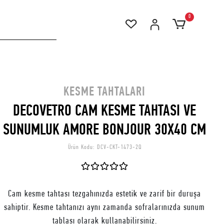
0
KESME TAHTALARI
DECOVETRO CAM KESME TAHTASI VE
SUNUMLUK AMORE BONJOUR 30X40 CM
Ürün Kodu:
DCV-CKT-1473-2Q
Cam kesme tahtası tezgahınızda estetik ve zarif bir duruşa
sahiptir. Kesme tahtanızı aynı zamanda sofralarınızda sunum
tablası olarak kullanabilirsiniz.