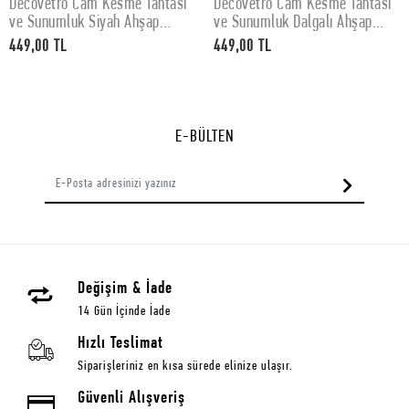
Decovetro Cam Kesme Tahtası
Decovetro Cam Kesme Tahtası
SEPETE EKLE
SEPETE EKLE
ve Sunumluk Siyah Ahşap
ve Sunumluk Dalgalı Ahşap
Desenli 20x30 Cm
Desenli 20x30 Cm
449,00 TL
449,00 TL
E-BÜLTEN
Değişim & İade
14 Gün İçinde İade
Hızlı Teslimat
Siparişleriniz en kısa sürede elinize ulaşır.
Güvenli Alışveriş