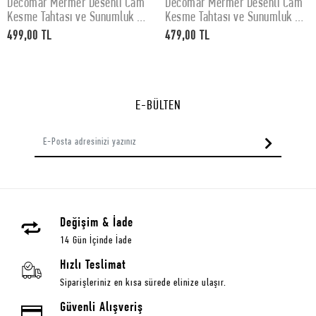
Decomar Mermer Desenli Cam
Decomar Mermer Desenli Cam
SEPETE EKLE
SEPETE EKLE
Kesme Tahtası ve Sunumluk 30
Kesme Tahtası ve Sunumluk 25
x 40 cm
x 35 cm
499,00 TL
479,00 TL
E-BÜLTEN
Değişim & İade
14 Gün İçinde İade
Hızlı Teslimat
Siparişleriniz en kısa sürede elinize ulaşır.
Güvenli Alışveriş