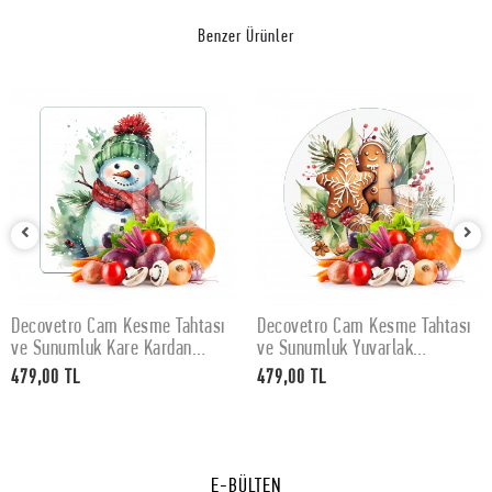
Benzer Ürünler
Decovetro Cam Kesme Tahtası
Decovetro Cam Kesme Tahtası
SEPETE EKLE
SEPETE EKLE
ve Sunumluk Kare Kardan
ve Sunumluk Yuvarlak
Adam Desenli 30 x 30 cm
Gingerbread Yılbaşı Kurabiye
479,00 TL
479,00 TL
Desenli 30 x 30 cm
E-BÜLTEN