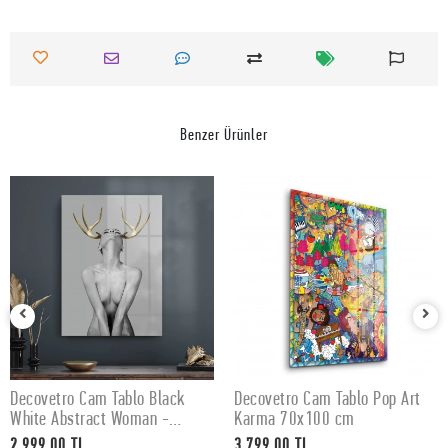
Benzer Ürünler
Decovetro Cam Tablo Black
Decovetro Cam Tablo Pop Art
SEPETE EKLE
SEPETE EKLE
White Abstract Woman -
Karma 70x100 cm
50x70 cm
2.999,00 TL
3.799,00 TL