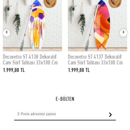
Decovetro ST 4138 Dekoratif
Decovetro ST 4137 Dekoratif
SEPETE EKLE
SEPETE EKLE
Cam Sörf Tahtası 33x100 Cm
Cam Sörf Tahtası 33x100 Cm
1.999,00 TL
1.999,00 TL
E-BÜLTEN