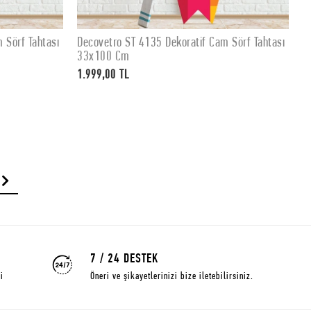
 Sörf Tahtası
Decovetro ST 4135 Dekoratif Cam Sörf Tahtası
D
SEPETE EKLE
33x100 Cm
3
1.999,00 TL
1
7 / 24 DESTEK
i
Öneri ve şikayetlerinizi bize iletebilirsiniz.