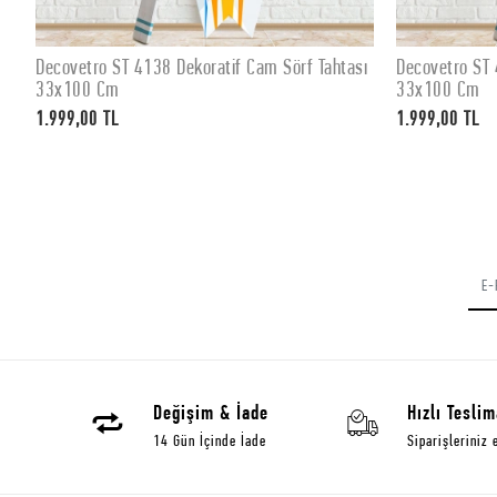
ı
Decovetro ST 4138 Dekoratif Cam Sörf Tahtası
Decovetro ST 
SEPETE EKLE
33x100 Cm
33x100 Cm
1.999,00 TL
1.999,00 TL
Değişim & İade
Hızlı Teslim
14 Gün İçinde İade
Siparişleriniz 