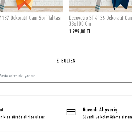
4137 Dekoratif Cam Sörf Tahtası
Decovetro ST 4136 Dekoratif Cam
SEPETE EKLE
SEPETE EKLE
33x100 Cm
1.999,00 TL
E-BÜLTEN
at
Güvenli Alışveriş
en kısa sürede elinize ulaşır.
Güvenli ve kolay ödeme sistem