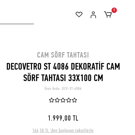
0
CAM SÖRF TAHTASI
DECOVETRO ST 4086 DEKORATİF CAM
SÖRF TAHTASI 33X100 CM
Ürün Kodu:
DCV-ST-4086
1.999,00 TL
166,58 TL 'den başlayan taksitlerle