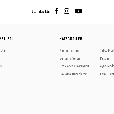
Bizi Takip Edin
METLERİ
KATEGORİLER
rular
Kesme Tahtası
Tablo Mode
Sunum & Servis
Paspas
ri
Ocak Arkası Koruyucu
Ayna Mode
Saklama Düzenleme
Cam Duvar