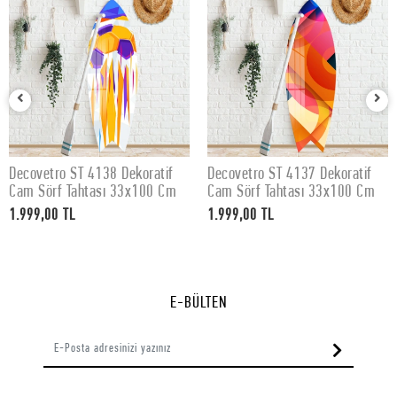
Decovetro ST 4138 Dekoratif
Decovetro ST 4137 Dekoratif
SEPETE EKLE
SEPETE EKLE
Cam Sörf Tahtası 33x100 Cm
Cam Sörf Tahtası 33x100 Cm
1.999,00 TL
1.999,00 TL
E-BÜLTEN