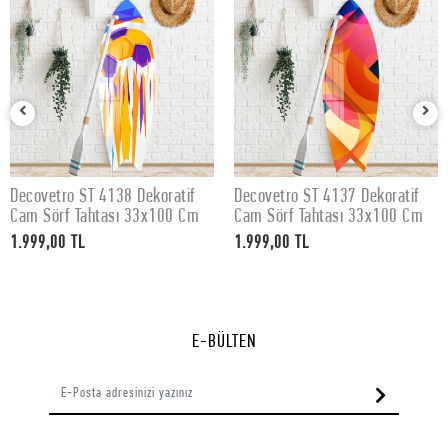
Decovetro ST 4138 Dekoratif
Decovetro ST 4137 Dekoratif
SEPETE EKLE
SEPETE EKLE
Cam Sörf Tahtası 33x100 Cm
Cam Sörf Tahtası 33x100 Cm
1.999,00 TL
1.999,00 TL
E-BÜLTEN