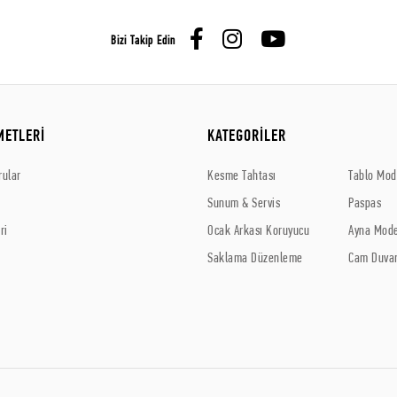
Bizi Takip Edin
METLERİ
KATEGORİLER
rular
Kesme Tahtası
Tablo Mode
Sunum & Servis
Paspas
ri
Ocak Arkası Koruyucu
Ayna Mode
Saklama Düzenleme
Cam Duvar