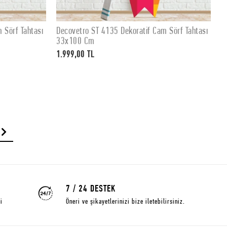
 Sörf Tahtası
Decovetro ST 4135 Dekoratif Cam Sörf Tahtası
D
SEPETE EKLE
33x100 Cm
3
1.999,00 TL
1
7 / 24 DESTEK
i
Öneri ve şikayetlerinizi bize iletebilirsiniz.