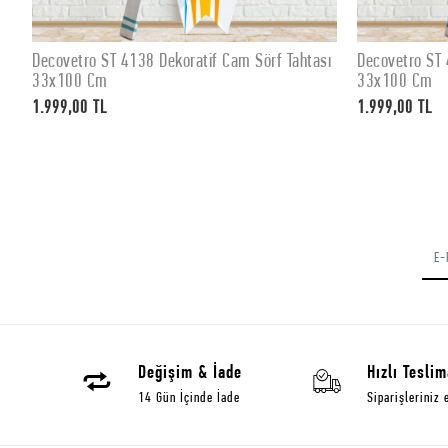
ı
Decovetro ST 4138 Dekoratif Cam Sörf Tahtası
Decovetro ST 
SEPETE EKLE
33x100 Cm
33x100 Cm
1.999,00 TL
1.999,00 TL
Değişim & İade
Hızlı Teslim
14 Gün İçinde İade
Siparişleriniz 