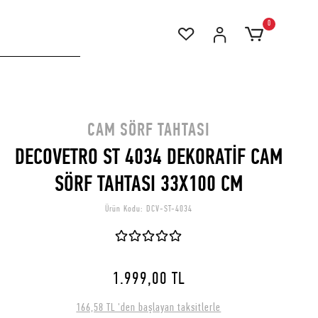
0
CAM SÖRF TAHTASI
DECOVETRO ST 4034 DEKORATİF CAM
SÖRF TAHTASI 33X100 CM
Ürün Kodu:
DCV-ST-4034
1.999,00 TL
166,58 TL 'den başlayan taksitlerle