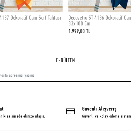
4137 Dekoratif Cam Sörf Tahtası
Decovetro ST 4136 Dekoratif Cam
SEPETE EKLE
SEPETE EKLE
33x100 Cm
1.999,00 TL
E-BÜLTEN
at
Güvenli Alışveriş
en kısa sürede elinize ulaşır.
Güvenli ve kolay ödeme sistem