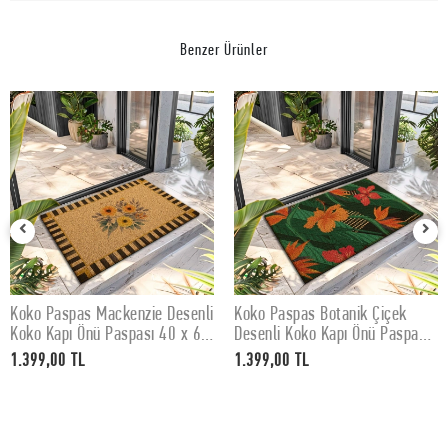
Benzer Ürünler
Koko Paspas Mackenzie Desenli
Koko Paspas Botanik Çiçek
SEPETE EKLE
SEPETE EKLE
Koko Kapı Önü Paspası 40 x 60
Desenli Koko Kapı Önü Paspası
cm
40 x 60 cm
1.399,00 TL
1.399,00 TL