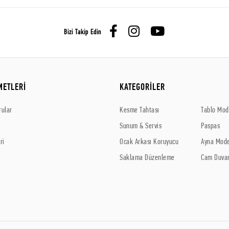
Bizi Takip Edin
METLERİ
KATEGORİLER
rular
Kesme Tahtası
Tablo Mode
Sunum & Servis
Paspas
ri
Ocak Arkası Koruyucu
Ayna Mode
Saklama Düzenleme
Cam Duvar