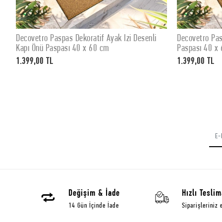
ı
Decovetro Paspas Dekoratif Ayak İzi Desenli
Decovetro Pas
SEPETE EKLE
Kapı Önü Paspası 40 x 60 cm
Paspası 40 x
1.399,00 TL
1.399,00 TL
Değişim & İade
Hızlı Teslim
14 Gün İçinde İade
Siparişleriniz 