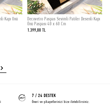
li Kapı Önü
Decovetro Paspas Sevimli Patiler Desenli Kapı
K
SEPETE EKLE
Önü Paspası 40 x 60 Cm
P
1.399,00 TL
1
7 / 24 DESTEK
i
Öneri ve şikayetlerinizi bize iletebilirsiniz.