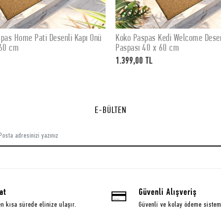
pas Home Pati Desenli Kapı Önü
Koko Paspas Kedi Welcome Desen
SEPETE EKLE
SEPETE EKLE
 60 cm
Paspası 40 x 60 cm
1.399,00 TL
E-BÜLTEN
at
Güvenli Alışveriş
en kısa sürede elinize ulaşır.
Güvenli ve kolay ödeme sistem