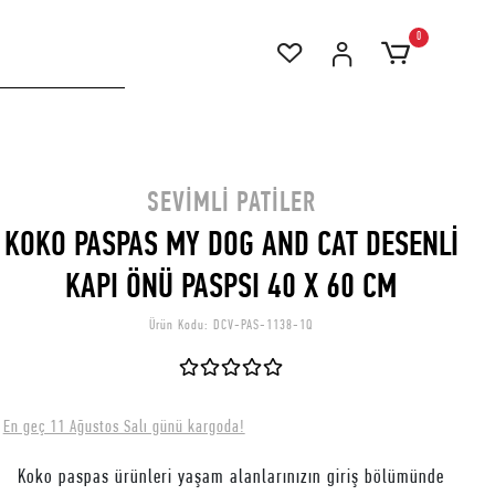
0
SEVIMLI PATILER
KOKO PASPAS MY DOG AND CAT DESENLİ
KAPI ÖNÜ PASPSI 40 X 60 CM
Ürün Kodu:
DCV-PAS-1138-1Q
En geç 11 Ağustos Salı günü kargoda!
Koko paspas ürünleri yaşam alanlarınızın giriş bölümünde