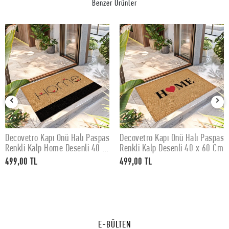
Benzer Ürünler
Decovetro Kapı Önü Halı Paspas
Decovetro Kapı Önü Halı Paspas
SEPETE EKLE
SEPETE EKLE
Renkli Kalp Home Desenli 40 x
Renkli Kalp Desenli 40 x 60 Cm
60 Cm
499,00 TL
499,00 TL
E-BÜLTEN