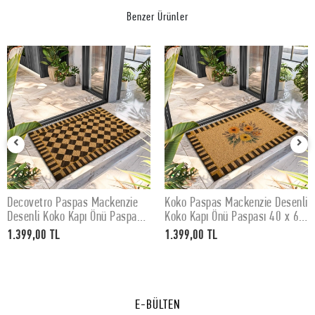
Benzer Ürünler
Decovetro Paspas Mackenzie
Koko Paspas Mackenzie Desenli
SEPETE EKLE
SEPETE EKLE
Desenli Koko Kapı Önü Paspası
Koko Kapı Önü Paspası 40 x 60
40 x 60 cm
cm
1.399,00 TL
1.399,00 TL
E-BÜLTEN