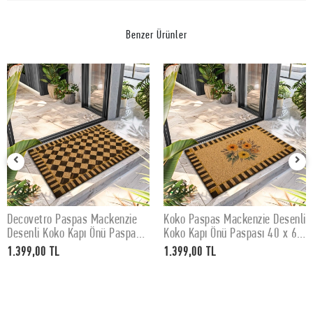
Benzer Ürünler
Decovetro Paspas Mackenzie
Koko Paspas Mackenzie Desenli
SEPETE EKLE
SEPETE EKLE
Desenli Koko Kapı Önü Paspası
Koko Kapı Önü Paspası 40 x 60
40 x 60 cm
cm
1.399,00 TL
1.399,00 TL