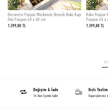
Decovetro Paspas Mackenzie Desenli Koko Kapı
Koko Paspas M
SEPETE EKLE
Önü Paspası 40 x 60 cm
Paspası 40 x
1.399,00 TL
1.399,00 TL
Değişim & İade
Hızlı Teslim
14 Gün İçinde İade
Siparişleriniz 