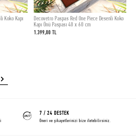
li Koko Kapı
Decovetro Paspas Red One Piece Desenli Koko
D
SEPETE EKLE
Kapı Önü Paspası 40 x 60 cm
K
1.399,00 TL
1
7 / 24 DESTEK
i
Öneri ve şikayetlerinizi bize iletebilirsiniz.