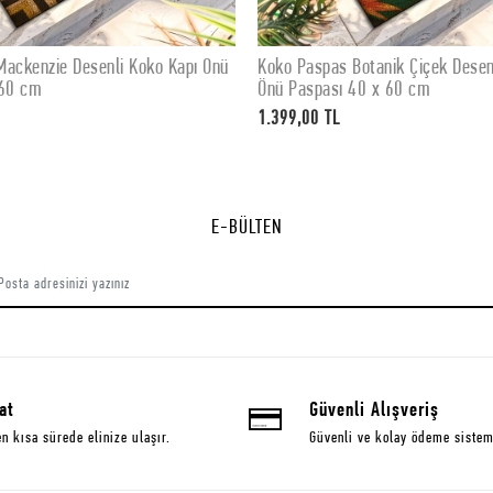
ackenzie Desenli Koko Kapı Önü
Koko Paspas Botanik Çiçek Desen
SEPETE EKLE
SEPETE EKLE
 60 cm
Önü Paspası 40 x 60 cm
1.399,00 TL
E-BÜLTEN
at
Güvenli Alışveriş
en kısa sürede elinize ulaşır.
Güvenli ve kolay ödeme sistem