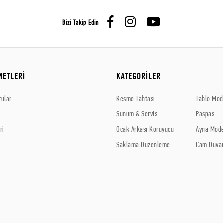
Bizi Takip Edin
METLERİ
KATEGORİLER
rular
Kesme Tahtası
Tablo Mode
Sunum & Servis
Paspas
ri
Ocak Arkası Koruyucu
Ayna Mode
Saklama Düzenleme
Cam Duvar