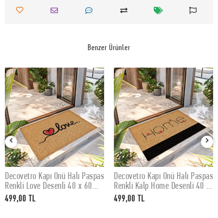
Benzer Ürünler
Decovetro Kapı Önü Halı Paspas
Decovetro Kapı Önü Halı Paspas
SEPETE EKLE
SEPETE EKLE
Renkli Love Desenli 40 x 60
Renkli Kalp Home Desenli 40 x
Cm
60 Cm
499,00 TL
499,00 TL