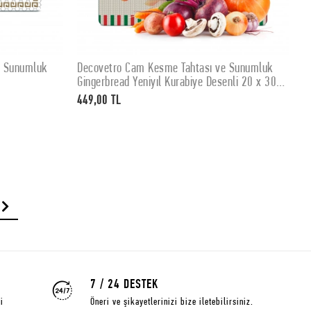
e Sunumluk
Decovetro Cam Kesme Tahtası ve Sunumluk
D
SEPETE EKLE
Gingerbread Yeniyıl Kurabiye Desenli 20 x 30
K
cm
449,00 TL
4
7 / 24 DESTEK
i
Öneri ve şikayetlerinizi bize iletebilirsiniz.