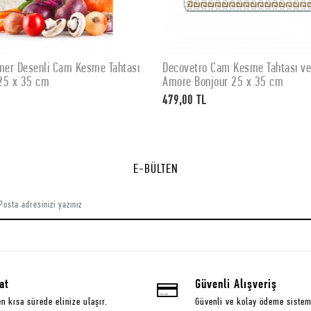
er Desenli Cam Kesme Tahtası
Decovetro Cam Kesme Tahtası v
SEPETE EKLE
SEPETE EKLE
25 x 35 cm
Amore Bonjour 25 x 35 cm
479,00 TL
E-BÜLTEN
at
Güvenli Alışveriş
en kısa sürede elinize ulaşır.
Güvenli ve kolay ödeme sistem