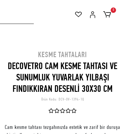
0
KESME TAHTALARI
DECOVETRO CAM KESME TAHTASI VE
SUNUMLUK YUVARLAK YILBAŞI
FINDIKKIRAN DESENLİ 30X30 CM
Ürün Kodu:
DCV-OV-1394-1Q
Cam kesme tahtası tezgahınızda estetik ve zarif bir duruşa