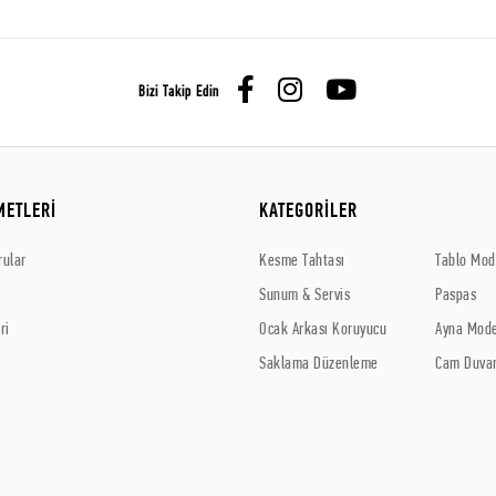
Bizi Takip Edin
METLERİ
KATEGORİLER
rular
Kesme Tahtası
Tablo Mode
Sunum & Servis
Paspas
ri
Ocak Arkası Koruyucu
Ayna Mode
Saklama Düzenleme
Cam Duvar