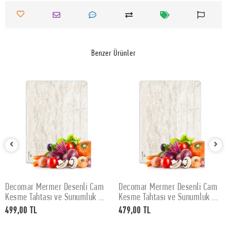
Benzer Ürünler
Decomar Mermer Desenli Cam
Decomar Mermer Desenli Cam
SEPETE EKLE
SEPETE EKLE
Kesme Tahtası ve Sunumluk 30
Kesme Tahtası ve Sunumluk 25
x 40 cm
x 35 cm
499,00 TL
479,00 TL