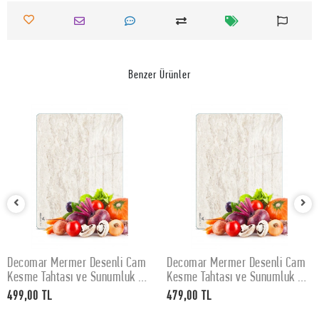
Benzer Ürünler
Decomar Mermer Desenli Cam
Decomar Mermer Desenli Cam
SEPETE EKLE
SEPETE EKLE
Kesme Tahtası ve Sunumluk 30
Kesme Tahtası ve Sunumluk 25
x 40 cm
x 35 cm
499,00 TL
479,00 TL