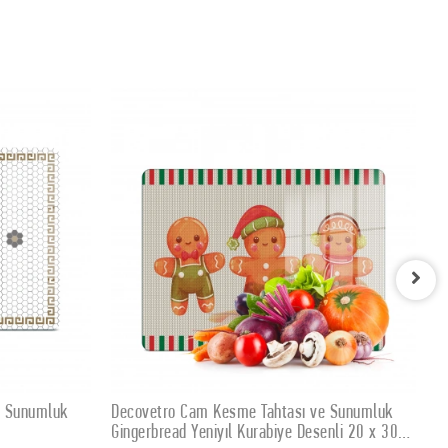
ı ve Sunumluk
Decovetro Cam Kesme Tahtası ve Sunumluk
SEPETE EKLE
Desenli 20 x 30
Kare Kardan Adam Desenli 30 x 30 cm