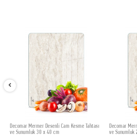
tası
Decomar Mermer Desenli Cam Kesme Tahtası
Decovetro
SEPETE EKLE
ve Sunumluk 25 x 35 cm
Amore Bon