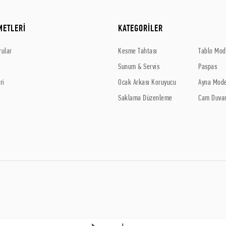
METLERİ
KATEGORİLER
rular
Kesme Tahtası
Tablo Mode
Sunum & Servis
Paspas
ri
Ocak Arkası Koruyucu
Ayna Mode
Saklama Düzenleme
Cam Duvar