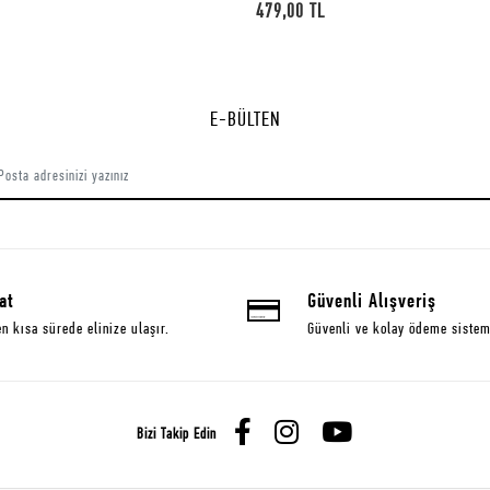
cm
449,00 TL
E-BÜLTEN
at
Güvenli Alışveriş
en kısa sürede elinize ulaşır.
Güvenli ve kolay ödeme sistem
Bizi Takip Edin