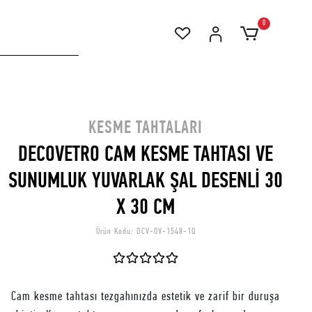
0
KESME TAHTALARI
DECOVETRO CAM KESME TAHTASI VE
SUNUMLUK YUVARLAK ŞAL DESENLİ 30
X 30 CM
Ürün Kodu:
DCV-OV-1548-1Q
Cam kesme tahtası tezgahınızda estetik ve zarif bir duruşa