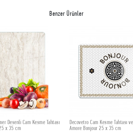
Benzer Ürünler
 Cam Kesme Tahtası ve Sunumluk
Decovetro Cam Kesme Tahtas
SEPETE EKLE
SEPETE EKLE
jour 25 x 35 cm
Gingerbread Yeniyıl Kurabiye 