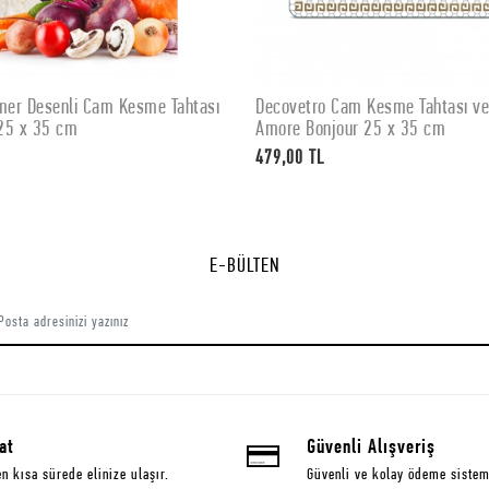
er Desenli Cam Kesme Tahtası
Decovetro Cam Kesme Tahtası v
SEPETE EKLE
SEPETE EKLE
25 x 35 cm
Amore Bonjour 25 x 35 cm
479,00 TL
E-BÜLTEN
at
Güvenli Alışveriş
en kısa sürede elinize ulaşır.
Güvenli ve kolay ödeme sistem