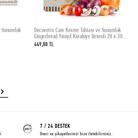
e Sunumluk
Decovetro Cam Kesme Tahtası ve Sunumluk
D
SEPETE EKLE
Gingerbread Yeniyıl Kurabiye Desenli 20 x 30
K
cm
449,00 TL
4
7 / 24 DESTEK
i
Öneri ve şikayetlerinizi bize iletebilirsiniz.