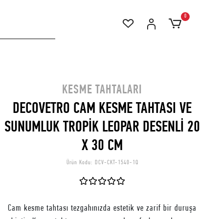
0
KESME TAHTALARI
DECOVETRO CAM KESME TAHTASI VE
SUNUMLUK TROPİK LEOPAR DESENLİ 20
X 30 CM
Ürün Kodu:
DCV-CKT-1540-1Q
Cam kesme tahtası tezgahınızda estetik ve zarif bir duruşa