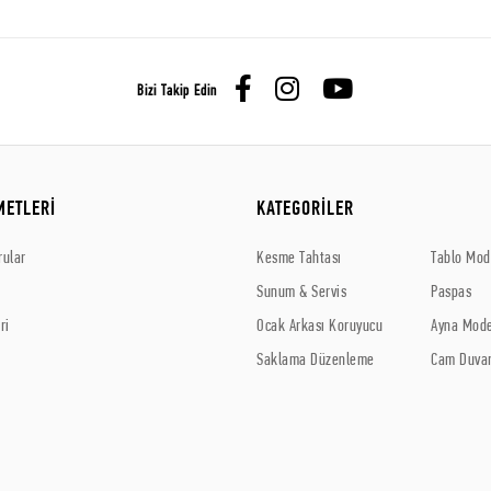
Bizi Takip Edin
METLERİ
KATEGORİLER
rular
Kesme Tahtası
Tablo Mode
Sunum & Servis
Paspas
ri
Ocak Arkası Koruyucu
Ayna Mode
Saklama Düzenleme
Cam Duvar