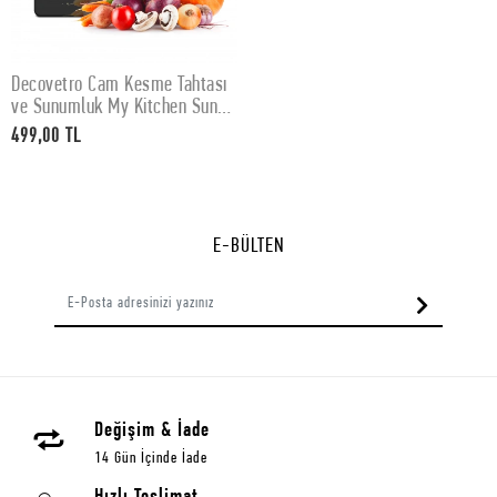
Decovetro Cam Kesme Tahtası
SEPETE EKLE
ve Sunumluk My Kitchen Sun
Moon Desenli 30x40 Cm
499,00 TL
E-BÜLTEN
Değişim & İade
14 Gün İçinde İade