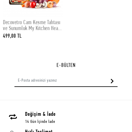
Decovetro Cam Kesme Tahtası
SEPETE EKLE
ve Sunumluk My Kitchen Heart
Desenli 30x40 Cm
499,00 TL
E-BÜLTEN
Değişim & İade
14 Gün İçinde İade