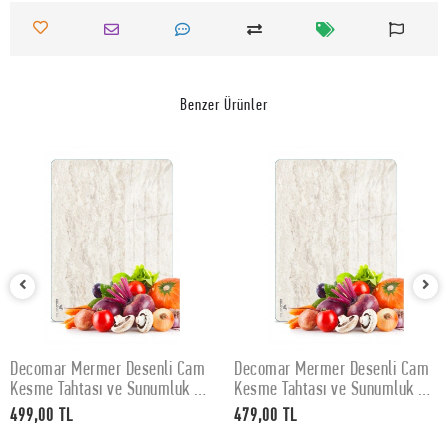
Benzer Ürünler
Decomar Mermer Desenli Cam
Decomar Mermer Desenli Cam
SEPETE EKLE
SEPETE EKLE
Kesme Tahtası ve Sunumluk 30
Kesme Tahtası ve Sunumluk 25
x 40 cm
x 35 cm
499,00 TL
479,00 TL