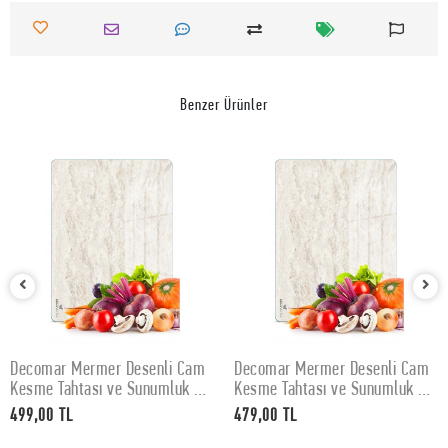
Benzer Ürünler
Decomar Mermer Desenli Cam
Decomar Mermer Desenli Cam
SEPETE EKLE
SEPETE EKLE
Kesme Tahtası ve Sunumluk 30
Kesme Tahtası ve Sunumluk 25
x 40 cm
x 35 cm
499,00 TL
479,00 TL