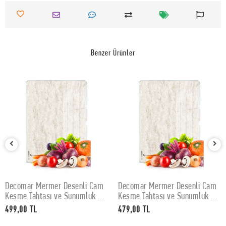
Benzer Ürünler
m
Decomar Mermer Desenli Cam
Decovetro Cam Kesme Tahtas
SEPETE EKLE
SEPETE EKLE
30
Kesme Tahtası ve Sunumluk 25
ve Sunumluk Amore Bonjour
x 35 cm
x 35 cm
479,00 TL
479,00 TL