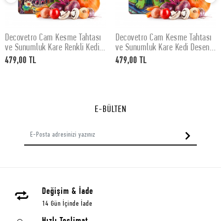
Decovetro Cam Kesme Tahtası
Decovetro Cam Kesme Tahtası
SEPETE EKLE
SEPETE EKLE
ve Sunumluk Kare Renkli Kedi
ve Sunumluk Kare Kedi Desenli
Desenli 30x30 Cm
30x30 Cm
479,00 TL
479,00 TL
E-BÜLTEN
Değişim & İade
14 Gün İçinde İade