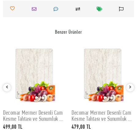
Benzer Ürünler
Decomar Mermer Desenli Cam
Decomar Mermer Desenli Cam
SEPETE EKLE
SEPETE EKLE
Kesme Tahtası ve Sunumluk 30
Kesme Tahtası ve Sunumluk 25
x 40 cm
x 35 cm
499,00 TL
479,00 TL