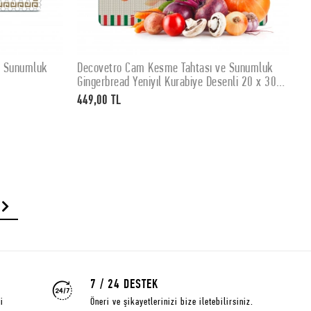
e Sunumluk
Decovetro Cam Kesme Tahtası ve Sunumluk
D
SEPETE EKLE
Gingerbread Yeniyıl Kurabiye Desenli 20 x 30
K
cm
449,00 TL
4
7 / 24 DESTEK
i
Öneri ve şikayetlerinizi bize iletebilirsiniz.