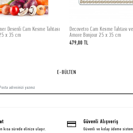
er Desenli Cam Kesme Tahtası
Decovetro Cam Kesme Tahtası v
SEPETE EKLE
SEPETE EKLE
25 x 35 cm
Amore Bonjour 25 x 35 cm
479,00 TL
E-BÜLTEN
at
Güvenli Alışveriş
en kısa sürede elinize ulaşır.
Güvenli ve kolay ödeme sistem