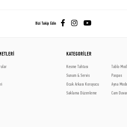
Bizi Takip Edin
METLERİ
KATEGORİLER
rular
Kesme Tahtası
Tablo Mode
Sunum & Servis
Paspas
ri
Ocak Arkası Koruyucu
Ayna Mode
Saklama Düzenleme
Cam Duvar