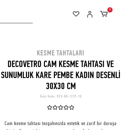
0
KESME TAHTALARI
DECOVETRO CAM KESME TAHTASI VE
SUNUMLUK KARE PEMBE KADIN DESENLİ
30X30 CM
Ürün Kodu:
DCV-KR-1229-1Q
Cam kesme tahtası tezgahınızda estetik ve zarif bir duruşa