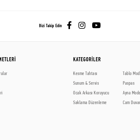
Bizi Takip Edin
METLERİ
KATEGORİLER
rular
Kesme Tahtası
Tablo Mode
Sunum & Servis
Paspas
ri
Ocak Arkası Koruyucu
Ayna Mode
Saklama Düzenleme
Cam Duvar