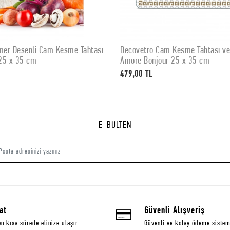
er Desenli Cam Kesme Tahtası
Decovetro Cam Kesme Tahtası v
SEPETE EKLE
SEPETE EKLE
25 x 35 cm
Amore Bonjour 25 x 35 cm
479,00 TL
E-BÜLTEN
at
Güvenli Alışveriş
en kısa sürede elinize ulaşır.
Güvenli ve kolay ödeme sistem