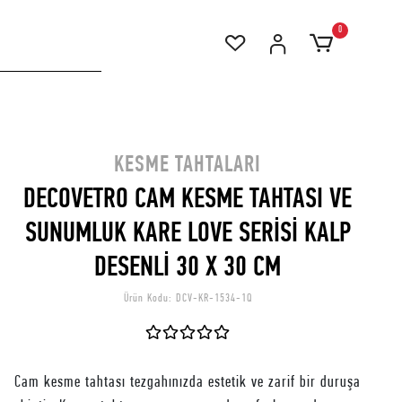
0
KESME TAHTALARI
DECOVETRO CAM KESME TAHTASI VE
SUNUMLUK KARE LOVE SERİSİ KALP
DESENLİ 30 X 30 CM
Ürün Kodu:
DCV-KR-1534-1Q
Cam kesme tahtası tezgahınızda estetik ve zarif bir duruşa