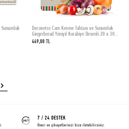
e Sunumluk
Decovetro Cam Kesme Tahtası ve Sunumluk
D
SEPETE EKLE
Gingerbread Yeniyıl Kurabiye Desenli 20 x 30
K
cm
449,00 TL
4
7 / 24 DESTEK
i
Öneri ve şikayetlerinizi bize iletebilirsiniz.