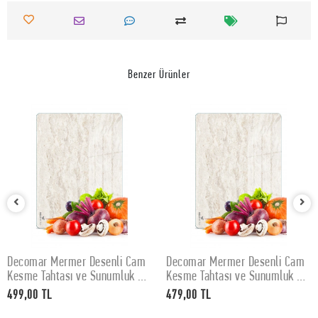
Benzer Ürünler
Decomar Mermer Desenli Cam
Decomar Mermer Desenli Cam
SEPETE EKLE
SEPETE EKLE
Kesme Tahtası ve Sunumluk 30
Kesme Tahtası ve Sunumluk 25
x 40 cm
x 35 cm
499,00 TL
479,00 TL