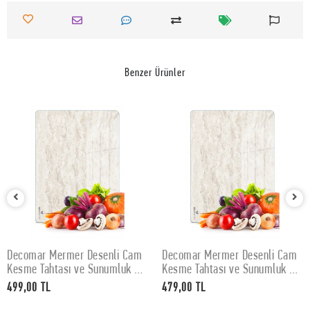
Benzer Ürünler
Decomar Mermer Desenli Cam
Decomar Mermer Desenli Cam
SEPETE EKLE
SEPETE EKLE
Kesme Tahtası ve Sunumluk 30
Kesme Tahtası ve Sunumluk 25
x 40 cm
x 35 cm
499,00 TL
479,00 TL