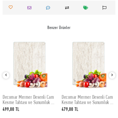
Benzer Ürünler
Decomar Mermer Desenli Cam
Decomar Mermer Desenli Cam
SEPETE EKLE
SEPETE EKLE
Kesme Tahtası ve Sunumluk 30
Kesme Tahtası ve Sunumluk 25
x 40 cm
x 35 cm
499,00 TL
479,00 TL