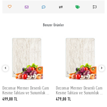
Benzer Ürünler
Decomar Mermer Desenli Cam
Decomar Mermer Desenli Cam
SEPETE EKLE
SEPETE EKLE
Kesme Tahtası ve Sunumluk 30
Kesme Tahtası ve Sunumluk 25
x 40 cm
x 35 cm
499,00 TL
479,00 TL