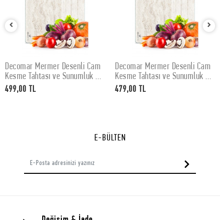
Decomar Mermer Desenli Cam
Decomar Mermer Desenli Cam
SEPETE EKLE
SEPETE EKLE
Kesme Tahtası ve Sunumluk 30
Kesme Tahtası ve Sunumluk 25
x 40 cm
x 35 cm
499,00 TL
479,00 TL
E-BÜLTEN
Değişim & İade