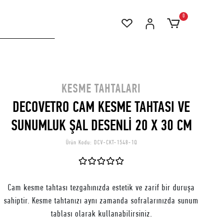
0
KESME TAHTALARI
DECOVETRO CAM KESME TAHTASI VE
SUNUMLUK ŞAL DESENLİ 20 X 30 CM
Ürün Kodu:
DCV-CKT-1548-1Q
Cam kesme tahtası tezgahınızda estetik ve zarif bir duruşa
sahiptir. Kesme tahtanızı aynı zamanda sofralarınızda sunum
tablası olarak kullanabilirsiniz.