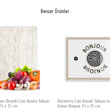
Benzer Ürünler
am Kesme Tahtası ve Sunumluk
Decovetro Cam Kesme Tahtası 
SEPETE EKLE
SEPETE EKLE
ur 25 x 35 cm
Gingerbread Yeniyıl Kurabiye De