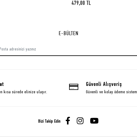
cm
449,00 TL
E-BÜLTEN
at
Güvenli Alışveriş
en kısa sürede elinize ulaşır.
Güvenli ve kolay ödeme sistem
Bizi Takip Edin