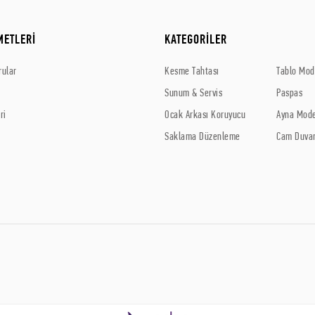
METLERİ
KATEGORİLER
rular
Kesme Tahtası
Tablo Mode
Sunum & Servis
Paspas
ri
Ocak Arkası Koruyucu
Ayna Mode
Saklama Düzenleme
Cam Duvar