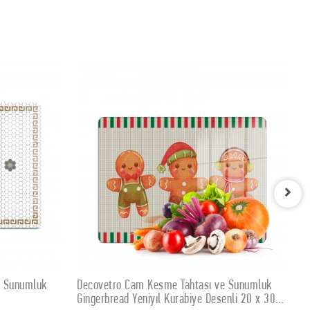
ve Sunumluk
Decovetro Cam Kesme Tahtası ve Sunumluk
SEPETE EKLE
senli 20 x 30
Kare Kardan Adam Desenli 30 x 30 cm