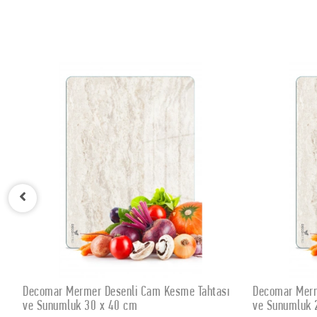
ı
Decomar Mermer Desenli Cam Kesme Tahtası
Decovetro C
SEPETE EKLE
ve Sunumluk 25 x 35 cm
Amore Bonjo