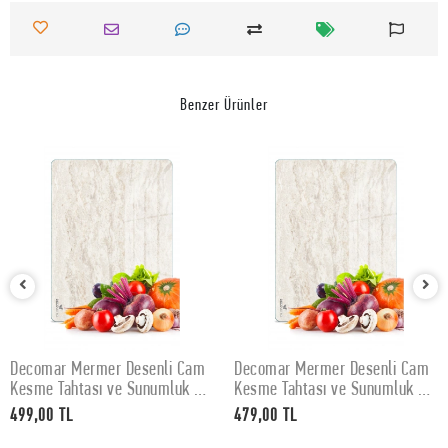
Benzer Ürünler
Decomar Mermer Desenli Cam
Decomar Mermer Desenli Cam
SEPETE EKLE
SEPETE EKLE
Kesme Tahtası ve Sunumluk 30
Kesme Tahtası ve Sunumluk 25
x 40 cm
x 35 cm
499,00 TL
479,00 TL