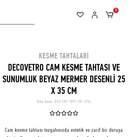
0
KESME TAHTALARI
DECOVETRO CAM KESME TAHTASI VE
SUNUMLUK BEYAZ MERMER DESENLİ 25
X 35 CM
Ürün Kodu:
DCV-CKT-1091-3Q-1254
Cam kesme tahtası tezgahınızda estetik ve zarif bir duruşa