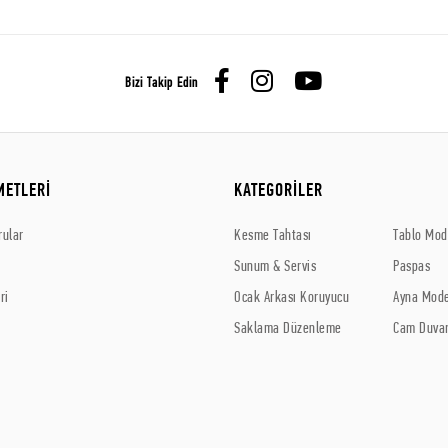
Bizi Takip Edin
METLERİ
KATEGORİLER
rular
Kesme Tahtası
Tablo Mode
Sunum & Servis
Paspas
ri
Ocak Arkası Koruyucu
Ayna Mode
Saklama Düzenleme
Cam Duvar