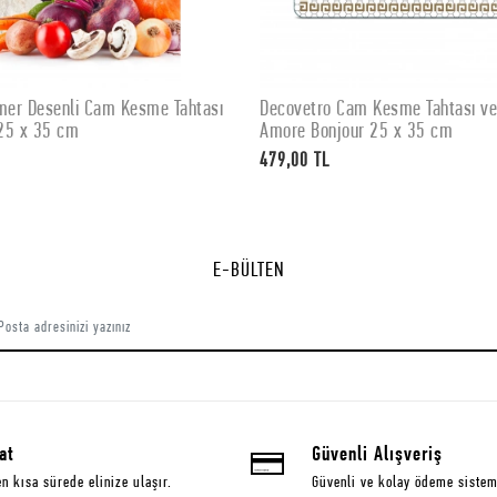
er Desenli Cam Kesme Tahtası
Decovetro Cam Kesme Tahtası v
SEPETE EKLE
SEPETE EKLE
25 x 35 cm
Amore Bonjour 25 x 35 cm
479,00 TL
E-BÜLTEN
at
Güvenli Alışveriş
en kısa sürede elinize ulaşır.
Güvenli ve kolay ödeme sistem