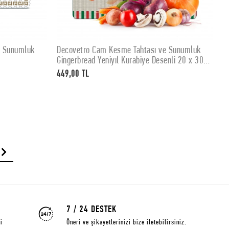
e Sunumluk
Decovetro Cam Kesme Tahtası ve Sunumluk
D
SEPETE EKLE
Gingerbread Yeniyıl Kurabiye Desenli 20 x 30
K
cm
449,00 TL
4
7 / 24 DESTEK
i
Öneri ve şikayetlerinizi bize iletebilirsiniz.