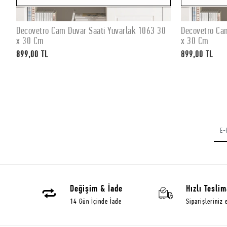
0
Decovetro Cam Duvar Saati Yuvarlak 1063 30
Decovetro Ca
Stokta Yok
x 30 Cm
x 30 Cm
899,00 TL
899,00 TL
Değişim & İade
Hızlı Teslim
14 Gün İçinde İade
Siparişleriniz 