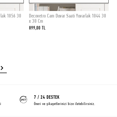
rlak 1056 30
Decovetro Cam Duvar Saati Yuvarlak 1044 30
D
Stokta Yok
x 30 Cm
x
899,00 TL
8
7 / 24 DESTEK
i
Öneri ve şikayetlerinizi bize iletebilirsiniz.