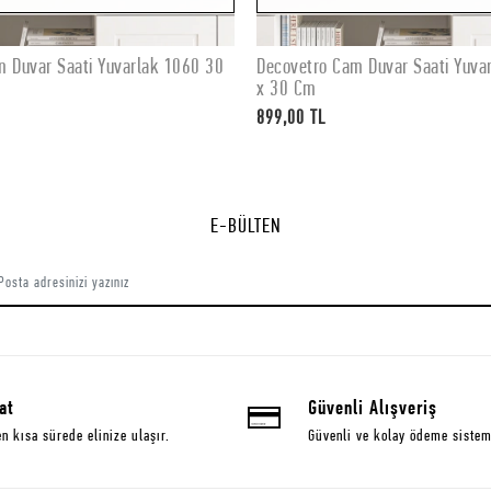
m Duvar Saati Yuvarlak 1060 30
Decovetro Cam Duvar Saati Yuva
Stokta Yok
Stokta Yok
x 30 Cm
899,00 TL
E-BÜLTEN
at
Güvenli Alışveriş
en kısa sürede elinize ulaşır.
Güvenli ve kolay ödeme sistem