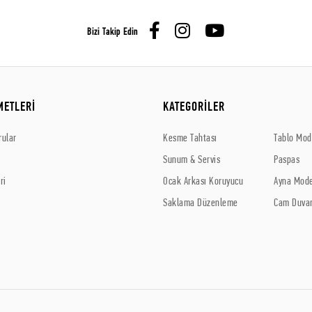
Bizi Takip Edin
METLERİ
KATEGORİLER
rular
Kesme Tahtası
Tablo Mode
Sunum & Servis
Paspas
ri
Ocak Arkası Koruyucu
Ayna Mode
Saklama Düzenleme
Cam Duvar