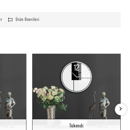
er
Ürün Önerileri
Stokta Yok
Stokta Yok
Tükendi