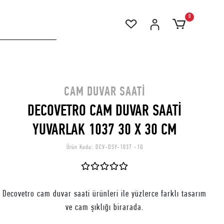
0
CAM DUVAR SAATI
DECOVETRO CAM DUVAR SAATİ
YUVARLAK 1037 30 X 30 CM
Ürün Kodu:
DCV-DSY-1037 -1Q
Decovetro cam duvar saati ürünleri ile yüzlerce farklı tasarım
ve cam şıklığı birarada.