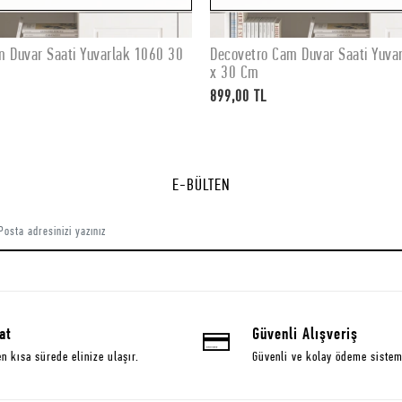
m Duvar Saati Yuvarlak 1060 30
Decovetro Cam Duvar Saati Yuva
Stokta Yok
Stokta Yok
x 30 Cm
899,00 TL
E-BÜLTEN
at
Güvenli Alışveriş
en kısa sürede elinize ulaşır.
Güvenli ve kolay ödeme sistem