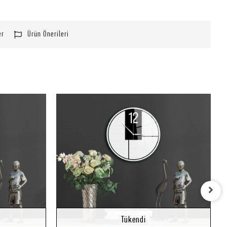
er
Ürün Önerileri
Stokta Yok
Stokta Yok
Tükendi