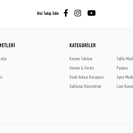
Bizi Takip Edin
METLERİ
KATEGORİLER
rular
Kesme Tahtası
Tablo Mode
Sunum & Servis
Paspas
ri
Ocak Arkası Koruyucu
Ayna Mode
Saklama Düzenleme
Cam Duvar