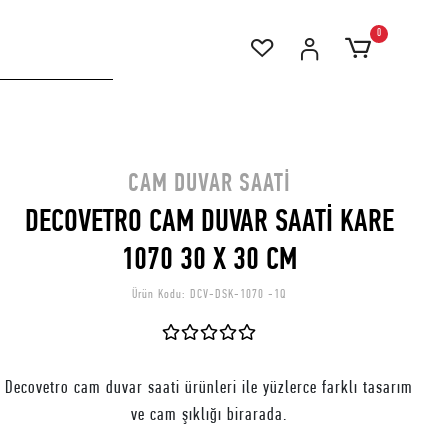
0
CAM DUVAR SAATI
DECOVETRO CAM DUVAR SAATİ KARE
1070 30 X 30 CM
Ürün Kodu:
DCV-DSK-1070 -1Q
Decovetro cam duvar saati ürünleri ile yüzlerce farklı tasarım
ve cam şıklığı birarada.