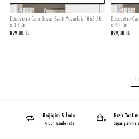
0
Decovetro Cam Duvar Saati Yuvarlak 1063 30
Decovetro Ca
Stokta Yok
x 30 Cm
x 30 Cm
899,00 TL
899,00 TL
Değişim & İade
Hızlı Teslim
14 Gün İçinde İade
Siparişleriniz 