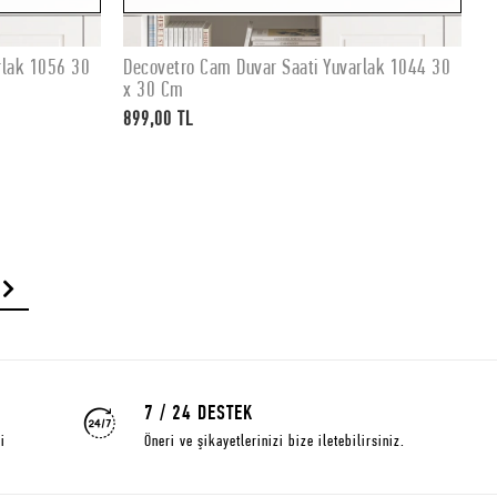
rlak 1056 30
Decovetro Cam Duvar Saati Yuvarlak 1044 30
D
Stokta Yok
x 30 Cm
x
899,00 TL
8
7 / 24 DESTEK
i
Öneri ve şikayetlerinizi bize iletebilirsiniz.