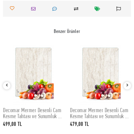
Benzer Ürünler
Decomar Mermer Desenli Cam
Decomar Mermer Desenli Cam
SEPETE EKLE
SEPETE EKLE
Kesme Tahtası ve Sunumluk 30
Kesme Tahtası ve Sunumluk 25
x 40 cm
x 35 cm
499,00 TL
479,00 TL