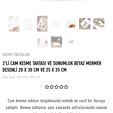
KESME TAHTALARI
2'Lİ CAM KESME TAHTASI VE SUNUMLUK BEYAZ MERMER
DESENLİ 20 X 30 CM VE 25 X 35 CM
Ürün Kodu:
DCV-CKT-1091-2LI
Cam kesme tahtası tezgahınızda estetik ve zarif bir duruşa
sahiptir. Kesme tahtanızı aynı zamanda sofralarınızda sunum