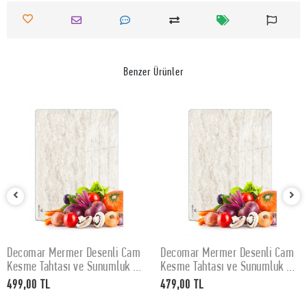
Benzer Ürünler
Decomar Mermer Desenli Cam
Decomar Mermer Desenli Cam
SEPETE EKLE
SEPETE EKLE
Kesme Tahtası ve Sunumluk 30
Kesme Tahtası ve Sunumluk 25
x 40 cm
x 35 cm
499,00 TL
479,00 TL